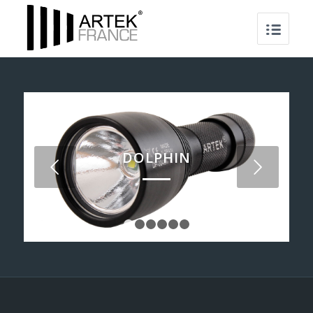
DOLPHIN
Suivant
1
2
3
4
5
6